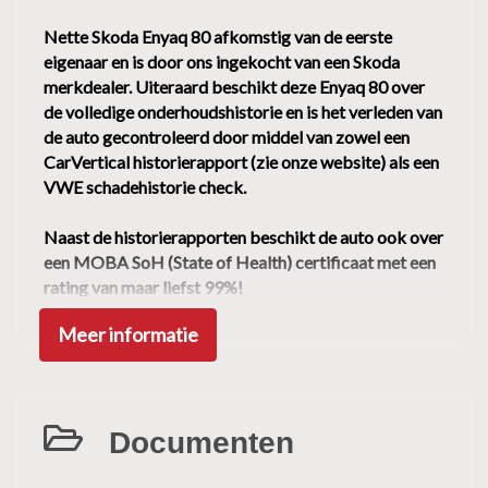
Geluidsimulator
Nette Skoda Enyaq 80 afkomstig van de eerste
eigenaar en is door ons ingekocht van een Skoda
Hoofd airbag(s) achter
merkdealer. Uiteraard beschikt deze Enyaq 80 over
Hoofd airbag(s) voor
de volledige onderhoudshistorie en is het verleden van
Keyless start
de auto gecontroleerd door middel van zowel een
CarVertical historierapport (zie onze website) als een
Oplaadmogelijkheid
VWE schadehistorie check.
Passagiersairbag
Naast de historierapporten beschikt de auto ook over
Rijstrooksensor met correctie
een MOBA SoH (State of Health) certificaat met een
Schakelpaddles
rating van maar liefst 99%!
Sfeerverlichting
Meer informatie
Deze Skoda Enyaq 80 Loft behoort tot onze Premium
Volledig digitaal instrumentenpaneel
Selection;
✔ Ongevalschadevrij. Gecontroleerd door middel van
Warmtepomp
een historierapport en lakdiktemeting
Zij airbag(s) voor
Documenten
✔ Historierapport of keuringsrapport aanwezig
(CarVertical, CarFax of DEKRA)
Exterieur
✔ CARA gecertificeerd SoH (State of Health) rapport