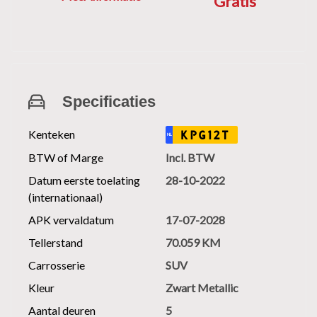
Gratis
maanden BOVAG garantie inbegrepen
bij de verkoopprijs dan krijgt u bij de
keuze voor een Autotrust garantie €395
korting op de totaalprijs van uw
gewenste Autotrust pakket.
Specificaties
Kenteken
KPG12T
NL
BTW of Marge
Incl. BTW
Datum eerste toelating
28-10-2022
(internationaal)
APK vervaldatum
17-07-2028
Tellerstand
70.059 KM
Carrosserie
SUV
Kleur
Zwart Metallic
Aantal deuren
5