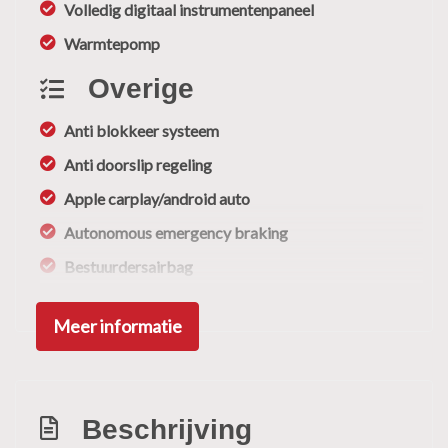
Volledig digitaal instrumentenpaneel
Warmtepomp
Overige
Anti blokkeer systeem
Anti doorslip regeling
Apple carplay/android auto
Autonomous emergency braking
Bestuurdersairbag
Bluetooth
Meer informatie
Bots waarschuwing systeem
Connected services
Dodehoek detectie
Beschrijving
Elektronisch stabiliteits programma