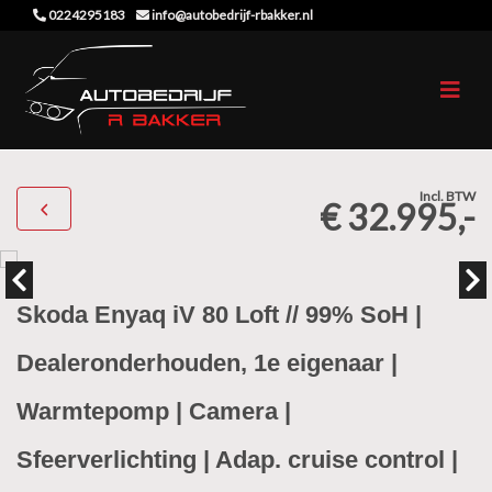
0224295183
info@autobedrijf-rbakker.nl
Incl. BTW
€ 32.995,-
Skoda Enyaq iV 80 Loft // 99% SoH |
Dealeronderhouden, 1e eigenaar |
Warmtepomp | Camera |
Sfeerverlichting | Adap. cruise control |