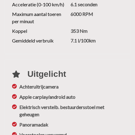
Acceleratie (0-100 km/h)
6.1 seconden
Maximum aantal toeren
6000 RPM
per minuut
Koppel
353 Nm
Gemiddeld verbruik
7.1 l/100km
Uitgelicht
Achteruitrijcamera
Apple carplay/android auto
Elektrisch verstelb. bestuurdersstoel met
geheugen
Panoramadak
Voorstoelen verwarmd