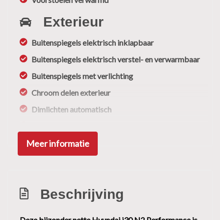
Exterieur
Buitenspiegels elektrisch inklapbaar
Buitenspiegels elektrisch verstel- en verwarmbaar
Buitenspiegels met verlichting
Chroom delen exterieur
Dimlichten automatisch
Elektrisch schuif-/kanteldak
Meer informatie
Extra getint glas achter
Glazen schuifdak
Keyless entry
Beschrijving
Koplampen adaptief
Led achterlichten
Deze bijzonder nette Hyundai i30 N2 Performance is