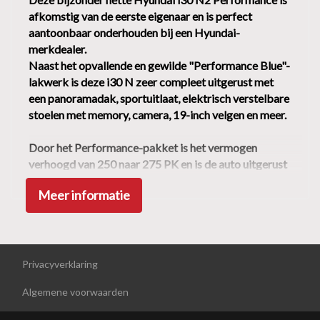
Led dagrijverlichting
afkomstig van de eerste eigenaar en is perfect
aantoonbaar onderhouden bij een Hyundai-
Led koplampen
merkdealer.
Lichtmetalen velgen 19"
Naast het opvallende en gewilde "Performance Blue"-
lakwerk is deze i30 N zeer compleet uitgerust met
Mistlampen voor
een panoramadak, sportuitlaat, elektrisch verstelbare
Panoramadak
stoelen met memory, camera, 19-inch velgen en meer.
Parkeersensor achter
Door het Performance-pakket is het vermogen
Parkeersensor voor
verhoogd van 250 naar 275 PK en is de auto uitgerust
Sportvelgen
met het Hyundai "N Corner Carving Differential"
Meer informatie
(eLSD) voor optimaal bochtenwerk, sportuitlaat (met
Interieur
regelbare klep), remmen-upgrade en 19-inch velgen!
Het Performance-pakket met automatische rev-
Achterbank in delen neerklapbaar
matching, sportuitlaat en limited slip differential
maken in combinatie met de handmatige
Privacyverklaring
Armsteun achter
versnellingsbak de i30 N een van de leukste (en
Bestuurdersstoel in hoogte verstelbaar
Algemene voorwaarden
beste!) hot hatches van de laatste jaren!
Electronic climate control